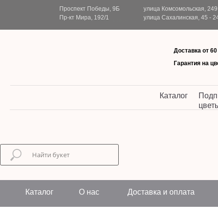
Проспект Победы, 9Б
Подарки к букетам
улица Комсомольская, 249 
Пр-кт Мира, 192/1
улица Сахалинская, 45 - 2
Свежие поставки каждое утро
Доставка от 60
Гарантия на цв
Каталог
Подп
цвет
Каталог
О нас
Доставка и оплата