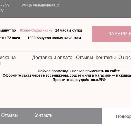
- 24/7
улица Авиационная, 2
4/7
 минут по
Южно-Сахалинску
24 часа в сутки
ЗАБЕРИ 
.
еты 72 часа
1000 бонусов новым клиентам
иска на
Доставка и оплата
Отзывы
Контакты
О нас
ы
Сейчас промокоды нельзя применить на сайте.
Оформите заказ через мессенджеры, соцсети или в магазине — и скидка
Простите за неудобство🙏🏻🩷
Отзывы
Контакты
Подобр