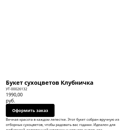
Категории:
Навиг
Катал
Кустовая роза
О нас
Cвадебные букеты
Букет сухоцветов Клубничка
Достав
УТ-00026132
1990,00
Авторские букеты
Отзы
руб.
Эквадорские розы
Конта
Оформить заказ
Роза Standart
Вечная красота в каждом лепестке. Этот букет собран вручную из
отборных сухоцветов, чтобы радовать вас годами. Идеален для
любителей долговечной эстетики и уютного интерьера.