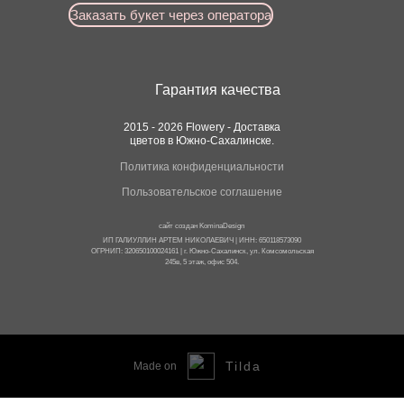
Заказать букет через оператора
Гарантия качества
2015 - 2026 Flowery - Доставка
цветов в Южно-Сахалинске.
Политика конфиденциальности
Пользовательское соглашение
сайт создан
KominaDesign
ИП ГАЛИУЛЛИН АРТЕМ НИКОЛАЕВИЧ | ИНН: 650118573090
ОГРНИП: 320650100024161 | г. Южно-Сахалинск, ул. Комсомольская
245в, 5 этаж, офис 504.
...
Tilda
Made on