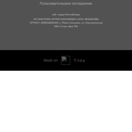
Пользовательское соглашение
сайт создан
KominaDesign
ИП ГАЛИУЛЛИН АРТЕМ НИКОЛАЕВИЧ | ИНН: 650118573090
ОГРНИП: 320650100024161 | г. Южно-Сахалинск, ул. Комсомольская
245в, 5 этаж, офис 504.
...
Tilda
Made on