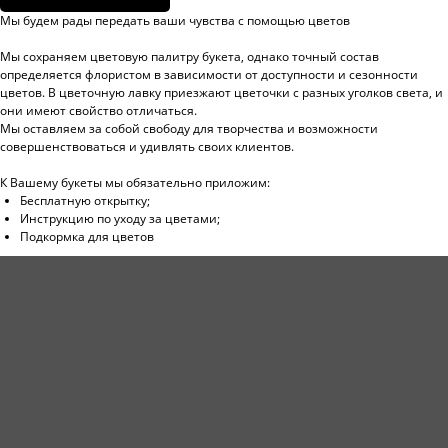
Катал
Кустовая роза
Мы будем рады передать ваши чувства с помощью цветов
О нас
Cвадебные букеты
Мы сохраняем цветовую палитру букета, однако точный состав
определяется флористом в зависимости от доступности и сезонности
Достав
цветов. В цветочную лавку приезжают цветочки с разных уголков света, и
они имеют свойство отличаться.
Авторские букеты
Отзы
Мы оставляем за собой свободу для творчества и возможности
совершенствоваться и удивлять своих клиентов.
Эквадорские розы
Конта
К Вашему букеты мы обязательно приложим:
Роза Standart
Бесплатную открытку;
Инструкцию по уходу за цветами;
Подкормка для цветов