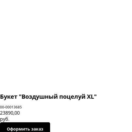
Букет "Воздушный поцелуй XL"
00-00013685
23890,00
Категории:
руб.
Навиг
Оформить заказ