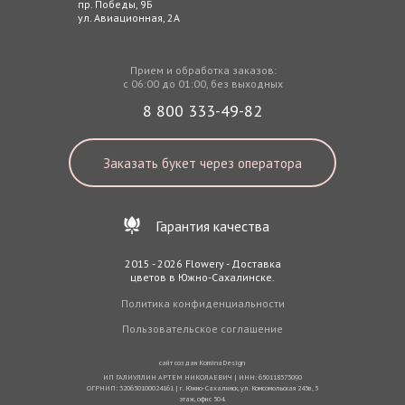
пр. Победы, 9Б
ул. Авиационная, 2А
Прием и обработка заказов:
с 06:00 до 01:00, без выходных
8 800 333-49-82
Заказать букет через оператора
Гарантия качества
2015 - 2026 Flowery - Доставка
цветов в Южно-Сахалинске.
Политика конфиденциальности
Пользовательское соглашение
сайт создан
KominaDesign
ИП ГАЛИУЛЛИН АРТЕМ НИКОЛАЕВИЧ | ИНН: 650118573090
ОГРНИП: 320650100024161 | г. Южно-Сахалинск, ул. Комсомольская 245в, 5
этаж, офис 504.