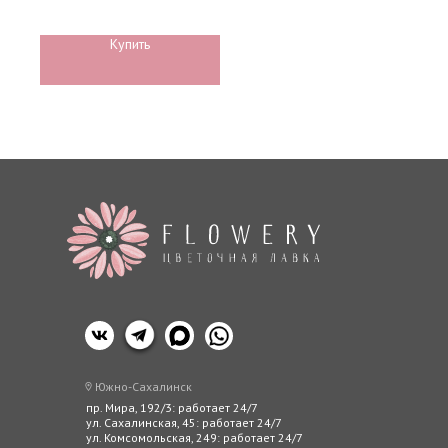
любое время суток. Цветочная
лавка Flowery.
Авторские буке
Отзыв
Купить
Эквадорские ро
Конта
Роза Standart
Южно-Сахалинск
пр. Мира, 192/3: работает 24/7
ул. Сахалинская, 45: работает 24/7
ул. Комсомольская, 249: работает 24/7