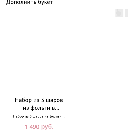
Дополнить букет
Категории:
Навиг
Набор из 3 шаров
Катало
из фольги в
Кустовая роза
ассортименте на
Набор из 3 шаров из фольги в
О нас
Cвадебные бук
ассортименте на грузике.
грузике
руб.
1 490
Оформите заказ, и мы
Достав
доставим вам свежие цветы в