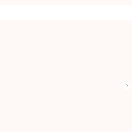
...
...