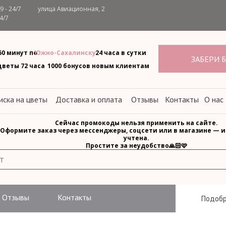
 - 24/7
улица Авиационная, 2
4/7
60 минут по
Южно-Сахалинску
24 часа в сутки
ЗАБЕРИ 
.
цветы 72 часа
1000 бонусов новым клиентам
ска на цветы
Доставка и оплата
Отзывы
Контакты
О нас
Сейчас промокоды нельзя применить на сайте.
Оформите заказ через мессенджеры, соцсети или в магазине — и
учтена.
Простите за неудобство🙏🏻🩷
Отзывы
Контакты
Подобр