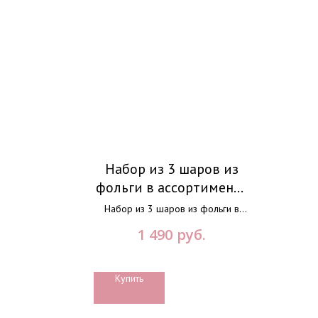
Набор из 3 шаров из
фольги в ассортименте
на грузике
Набор из 3 шаров из фольги в
ассортименте на грузике.
руб.
1 490
Оформите заказ, и мы доставим
вам свежие цветы в любое время
суток. Цветочная лавка Flowery.
Купить