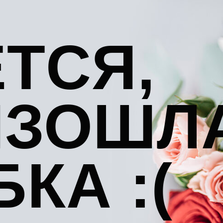
ТСЯ,
ИЗОШЛ
КА :(