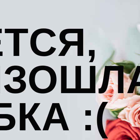
ТСЯ,
ИЗОШЛ
КА :(