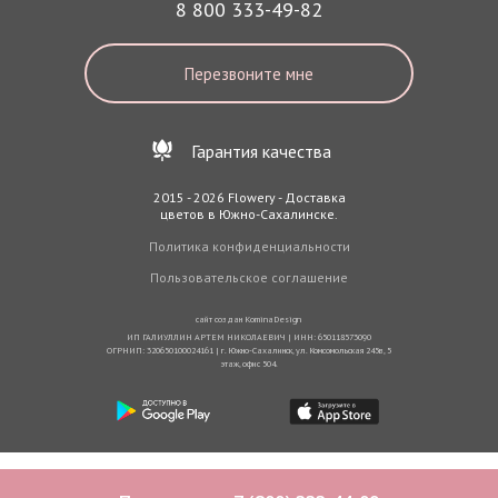
8 800 333-49-82
Перезвоните мне
Гарантия качества
2015 - 2026 Flowery - Доставка
цветов в Южно-Сахалинске.
Политика конфиденциальности
Пользовательское соглашение
сайт создан
KominaDesign
ИП ГАЛИУЛЛИН АРТЕМ НИКОЛАЕВИЧ | ИНН: 650118573090
ОГРНИП: 320650100024161 | г. Южно-Сахалинск, ул. Комсомольская 245в, 5
этаж, офис 504.
...