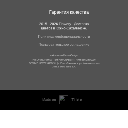
Гарантия качества
2015 - 2026 Flowery - Доставка
цветов в Южно-Сахалинске.
Политика конфиденциальности
Пользовательское соглашение
сайт создан
KominaDesign
ИП ГАЛИУЛЛИН АРТЕМ НИКОЛАЕВИЧ | ИНН: 650118573090
ОГРНИП: 320650100024161 | г. Южно-Сахалинск, ул. Комсомольская
245в, 5 этаж, офис 504.
...
Tilda
Made on