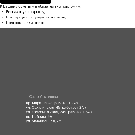
Конта
К Вашему букеты мы обязательно приложим:
Роза Standart
Бесплатную открытку;
Инструкцию по уходу за цветами;
Подкормка для цветов
Южно-Сахалинск
пр. Мира, 192/3: работает 24/7
ул. Сахалинская, 45: работает 24/7
ул. Комсомольская, 249: работает 24/7
пр. Победы, 9Б
ул. Авиационная, 2А