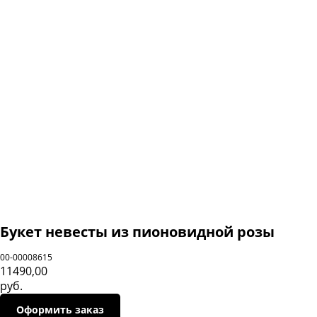
Категории:
Навиг
Катал
Кустовая роза
Букет невесты из пионовидной розы
О нас
Cвадебные букеты
00-00008615
Достав
11490,00
руб.
Авторские букеты
Отзы
Оформить заказ
Эквадорские розы