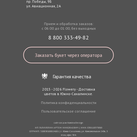
пр. Победы, 9Б
ул. Авиационная, 2А
Прием и обработка заказов:
с 06:00 до 01:00, без выходных
8 800 333-49-82
Заказать букет через оператора
Гарантия качества
2015 - 2026 Flowery - Доставка
цветов в Южно-Сахалинске.
Политика конфиденциальности
Пользовательское соглашение
сайт создан
KominaDesign
ИП ГАЛИУЛЛИН АРТЕМ НИКОЛАЕВИЧ | ИНН: 650118573090
ОГРНИП: 320650100024161 | г. Южно-Сахалинск, ул. Комсомольская 245в, 5
этаж, офис 504.