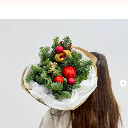
...
...