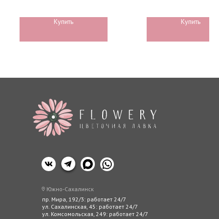
любое время суток. Цвет
лавка Flowery.
Авторские буке
Отзыв
Купить
Купить
Эквадорские ро
Конта
Роза Standart
Южно-Сахалинск
пр. Мира, 192/3: работает 24/7
ул. Сахалинская, 45: работает 24/7
ул. Комсомольская, 249: работает 24/7