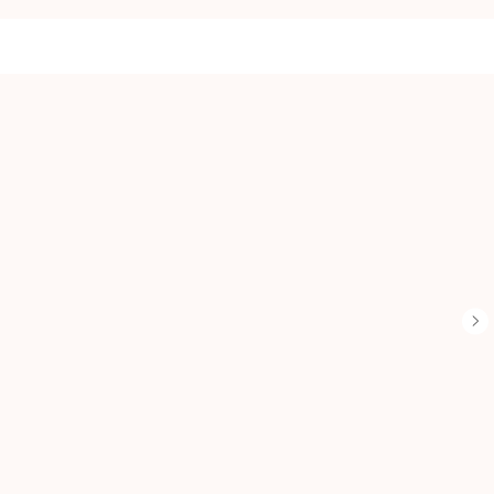
...
...