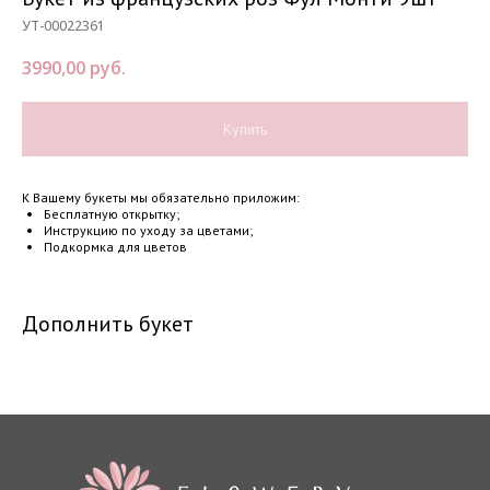
УТ-00022361
3990,00
руб.
Категории:
Навиг
Купить
Катало
Кустовая роза
О нас
Cвадебные бук
К Вашему букеты мы обязательно приложим:
Бесплатную открытку;
Достав
Инструкцию по уходу за цветами;
Подкормка для цветов
Авторские буке
Отзыв
Эквадорские ро
Конта
Дополнить букет
Роза Standart